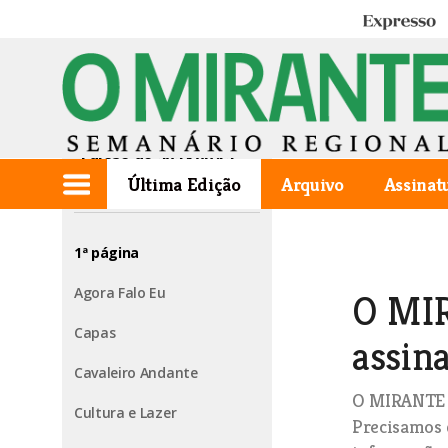
Expresso
Edição de 2024.09.12
Última Edição
Arquivo
Assinat
1ª página
Agora Falo Eu
O MIR
Capas
assina
Cavaleiro Andante
O MIRANTE v
Cultura e Lazer
Precisamos 