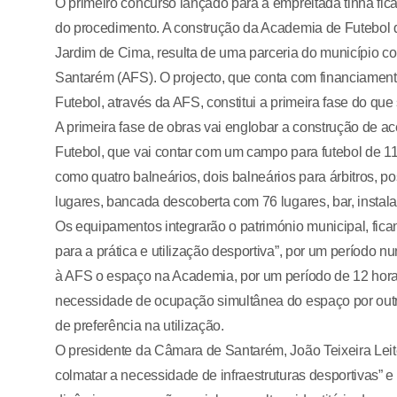
O primeiro concurso lançado para a empreitada tinha fi
do procedimento. A construção da Academia de Futebol d
Jardim de Cima, resulta de uma parceria do município 
Santarém (AFS). O projecto, que conta com financiament
Futebol, através da AFS, constitui a primeira fase do que
A primeira fase de obras vai englobar a construção de ac
Futebol, que vai contar com um campo para futebol de 11 
como quatro balneários, dois balneários para árbitros, 
lugares, bancada descoberta com 76 lugares, bar, instal
Os equipamentos integrarão o património municipal, fica
para a prática e utilização desportiva”, por um período n
à AFS o espaço na Academia, por um período de 12 hora
necessidade de ocupação simultânea do espaço por outras
de preferência na utilização.
O presidente da Câmara de Santarém, João Teixeira Leite
colmatar a necessidade de infraestruturas desportivas” e