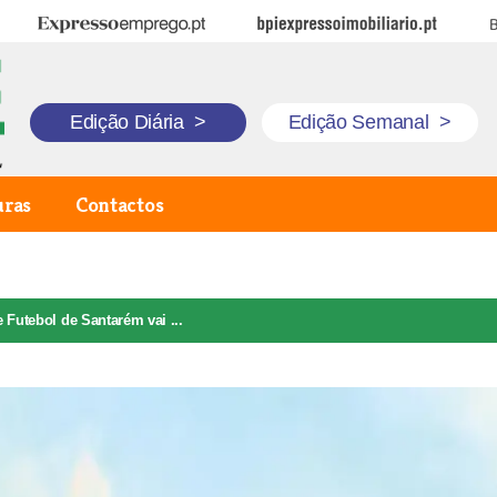
Expresso Emprego
BPI Expresso Imobiliário
B
Edição Diária
>
Edição Semanal
>
uras
Contactos
Futebol de Santarém vai ...