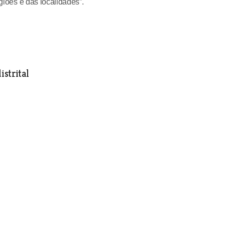
egiões e das localidades”.
istrital
 em Tomar
ra e é visto como uma montra para todas
ismo.