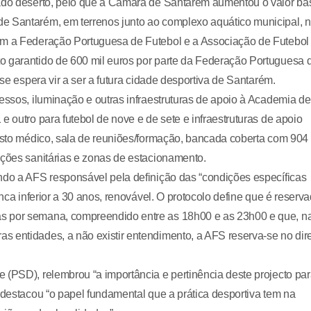
cado deserto, pelo que a Câmara de Santarém aumentou o valor ba
e Santarém, em terrenos junto ao complexo aquático municipal, 
com a Federação Portuguesa de Futebol e a Associação de Futebol
o garantido de 600 mil euros por parte da Federação Portuguesa 
 se espera vir a ser a futura cidade desportiva de Santarém.
essos, iluminação e outras infraestruturas de apoio à Academia de
e outro para futebol de nove e de sete e infraestruturas de apoio
posto médico, sala de reuniões/formação, bancada coberta com 904
ações sanitárias e zonas de estacionamento.
ndo a AFS responsável pela definição das “condições específicas
unca inferior a 30 anos, renovável. O protocolo define que é reserv
s por semana, compreendido entre as 18h00 e as 23h00 e que, n
 entidades, a não existir entendimento, a AFS reserva-se no dire
 (PSD), relembrou “a importância e pertinência deste projecto pa
 destacou “o papel fundamental que a prática desportiva tem na