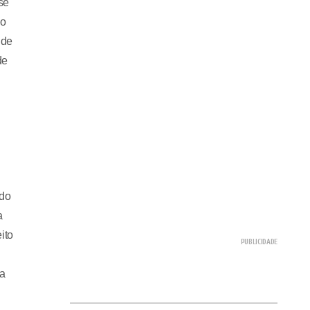
se
no
 de
de
ado
a
ito
ra