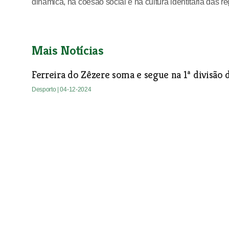
dinâmica, na coesão social e na cultura identitária das r
Mais Notícias
Ferreira do Zêzere soma e segue na 1ª divisão d
Desporto
| 04-12-2024
Campeonato Regional de Downhill realiza-se
Campeonato vai realizar-se na freguesia de Serra e Juncei
as classes representadas pela Federação Portuguesa de Cicl
Desporto
| 04-12-2024