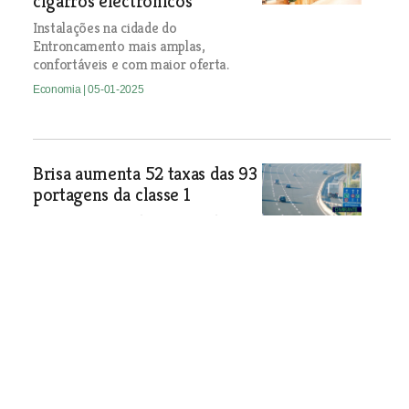
cigarros electrónicos
Instalações na cidade do
Entroncamento mais amplas,
confortáveis e com maior oferta.
Economia
| 05-01-2025
Brisa aumenta 52 taxas das 93
portagens da classe 1
A concessionária de autoestradas
prevê investir 64 milhões de euros na
sua rede em 2025, nomeadamente em
obras de beneficiação, em pavimentos
e reabilitação de viadutos e taludes.
Economia
| 05-01-2025
Lei excepcional vai permitir construção de