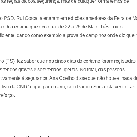
 as regras da boa segurança, mas de qualquer forma temos de
do PSD, Rui Corça, alertaram em edições anteriores da Feira de M
ão do certame que decorreu de 22 a 26 de Maio, Inês Louro
uficiente, dando como exemplo a prova de campinos onde diz que 
o (PS), fez saber que nos cinco dias do certame foram registadas
s feridos graves e sete feridos ligeiros. No total, das pessoas
elativamente à segurança, Ana Coelho disse que não houve “nada d
ctivo da GNR” e que para o ano, se o Partido Socialista vencer as
eforço.