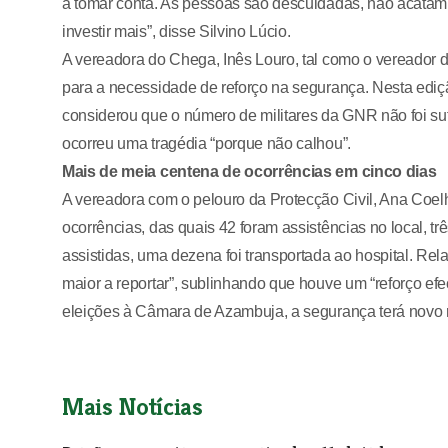
a tomar conta. As pessoas são descuidadas, não acatam
investir mais”, disse Silvino Lúcio.
A vereadora do Chega, Inês Louro, tal como o vereador 
para a necessidade de reforço na segurança. Nesta ediç
considerou que o número de militares da GNR não foi s
ocorreu uma tragédia “porque não calhou”.
Mais de meia centena de ocorrências em cinco dias
A vereadora com o pelouro da Protecção Civil, Ana Coelh
ocorrências, das quais 42 foram assistências no local, trê
assistidas, uma dezena foi transportada ao hospital. R
maior a reportar”, sublinhando que houve um “reforço efe
eleições à Câmara de Azambuja, a segurança terá novo r
Mais Notícias