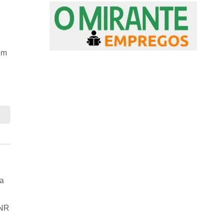
em
na
GNR