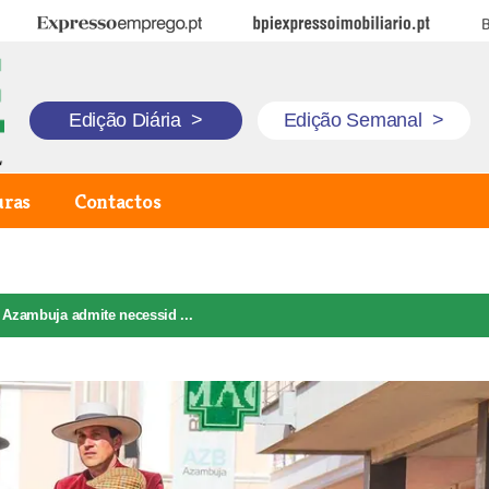
Expresso Emprego
BPI Expresso Imobiliário
B
Edição Diária
>
Edição Semanal
>
uras
Contactos
 Azambuja admite necessid ...