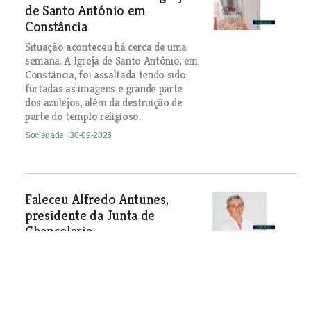
de Santo António em
Constância
Situação aconteceu há cerca de uma
semana. A Igreja de Santo António, em
Constância, foi assaltada tendo sido
furtadas as imagens e grande parte
dos azulejos, além da destruição de
parte do templo religioso.
Sociedade
| 30-09-2025
Faleceu Alfredo Antunes,
presidente da Junta de
Chancelaria
Autarca estava no cargo há 12 anos e
morreu aos 57 anos vítima de doença
súbita. Quatro dias antes da sua morte
escreveu texto de despedida das
funções de presidente de junta e de