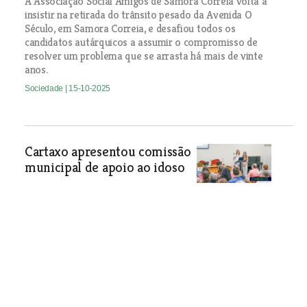
A Associação Social Amigos de Samora Correia volta a
insistir na retirada do trânsito pesado da Avenida O
Século, em Samora Correia, e desafiou todos os
candidatos autárquicos a assumir o compromisso de
resolver um problema que se arrasta há mais de vinte
anos.
Sociedade
| 15-10-2025
Cartaxo apresentou comissão
municipal de apoio ao idoso
Sociedade
| 15-10-2025
Mercadona participa na campanha do Banco
Solidário Animal
Clientes podem fazer doações, de um euro ou múltiplos
desse valor, no momento do pagamento das compras.