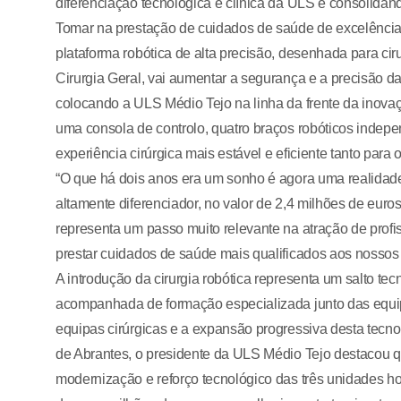
diferenciação tecnológica e clínica da ULS e consolidand
Tomar na prestação de cuidados de saúde de excelência 
plataforma robótica de alta precisão, desenhada para ci
Cirurgia Geral, vai aumentar a segurança e a precisão d
colocando a ULS Médio Tejo na linha da frente da inova
uma consola de controlo, quatro braços robóticos indep
experiência cirúrgica mais estável e eficiente tanto para
“O que há dois anos era um sonho é agora uma realidad
altamente diferenciador, no valor de 2,4 milhões de eur
representa um passo muito relevante na atração de prof
prestar cuidados de saúde mais qualificados aos nossos u
A introdução da cirurgia robótica representa um salto t
acompanhada de formação especializada junto das equi
equipas cirúrgicas e a expansão progressiva desta tecnol
de Abrantes, o presidente da ULS Médio Tejo destacou qu
modernização e reforço tecnológico das três unidades hos