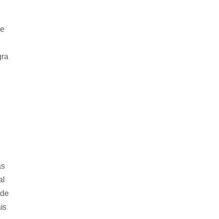
 e
gra
as
al
 de
is