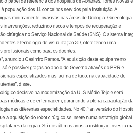
o o papel de referência dos hospitais de Abrantes, Torres Novas e
à população dos 11 concelhos servidos pela instituição. A
rurgias minimamente invasivas nas áreas de Urologia, Ginecologia
as intervenções, reduzindo riscos e tempos de recuperação e
ção cirúrgica no Serviço Nacional de Saúde (SNS). O sistema inte
endentes e tecnologia de visualização 3D, oferecendo uma
 os profissionais como para os doentes.
e”, anunciou Casimiro Ramos. “A aquisição deste equipamento
os, só é possível graças ao apoio do Governo através do PRR e
issionais especializados mas, acima de tudo, na capacidade de
tentes”, disse.
ecnológico decisivo na modernização da ULS Médio Tejo e será
pas médicas e de enfermagem, garantindo a plena capacitação d
ogia nas diferentes especialidades. No 40.º aniversário do Hospit
e a aquisição do robot cirúrgico se insere numa estratégia global
pitalares da região. Só nos últimos anos, a instituição investiu ma