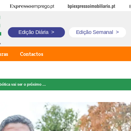
Expresso Emprego
BPI Expresso Imobiliário
B
Edição Diária
>
Edição Semanal
>
uras
Contactos
bótica vai ser o próximo ...