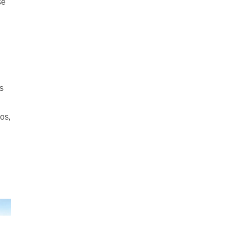
se
s
os,