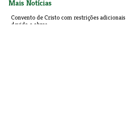
Mais Notícias
Convento de Cristo com restrições adicionais
devido a obras
Evolução das obras no Convento de Cristo condiciona o
levantamento das restrições, sem previsão de alteração a
curto prazo, sendo as intervenções realizadas por fases
para minimizar os constrangimentos aos visitantes.
Cultura e Lazer
| 16-12-2025
Corte drástico de apoios aos Grupos de Acção
Local em discussão na Barquinha
Cultura e Lazer
| 16-12-2025
Reino de Natal anima