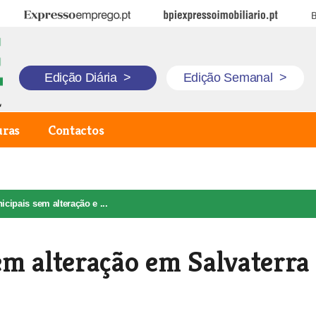
Expresso Emprego
BPI Expresso Imobiliário
B
Edição Diária
>
Edição Semanal
>
uras
Contactos
cipais sem alteração e ...
em alteração em Salvaterra