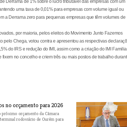
de Derrama de 1% sobre o lucro tributável das empresas com um
 mantendo uma taxa de 0,01% para empresas com volume igual ou
duzem a Derrama zero para pequenas empresas que têm volumes de
rovados, por maioria, pelos eleitos do Movimento Junto Fazemos
o pelo Chega, votou contra e apresentou as respectivas declaraç
,5% do IRS e redução do IMI, assim como a criação do IMI Familia
fixem no concelho e criem três ou mais postos de trabalho duran
os no orçamento para 2026
 do próximo orçamento da Câmara
 terminal rodoviário de Ourém para