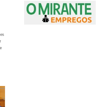
ões
r
te