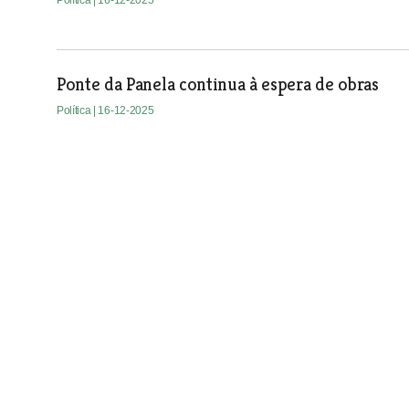
Política
| 16-12-2025
Ponte da Panela continua à espera de obras
Política
| 16-12-2025
VFX com selo de qualidade exemplar da água
Política
| 16-12-2025
Oposição no Sardoal exige mais manutenção no
Vereador do PS no Sardoal apelou para que fosse realizada a
que passa uma má imagem à população.
Política
| 16-12-2025