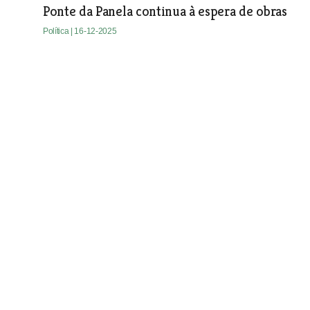
Ponte da Panela continua à espera de obras
Política
| 16-12-2025
VFX com selo de qualidade exemplar da água
Política
| 16-12-2025
Oposição no Sardoal exige mais manutenção no
Vereador do PS no Sardoal apelou para que fosse realizada a
que passa uma má imagem à população.
Política
| 16-12-2025
Torres Novas aprova voto de pesar pelo faleci