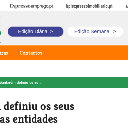
Expresso Emprego
BPI Expresso Imobiliário
B
Edição Diária
>
Edição Semanal
>
uras
Contactos
Santarém definiu os se ...
definiu os seus
as entidades