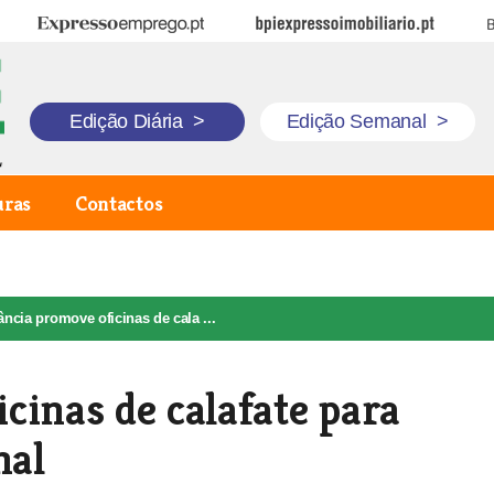
Expresso Emprego
BPI Expresso Imobiliário
B
Edição Diária
>
Edição Semanal
>
uras
Contactos
ncia promove oficinas de cala ...
cinas de calafate para
nal