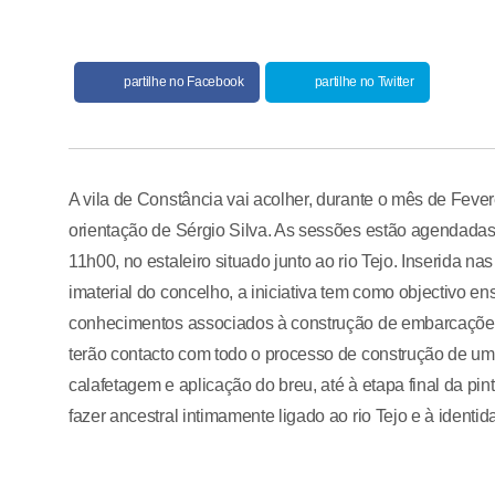
partilhe no Facebook
partilhe no Twitter
A vila de Constância vai acolher, durante o mês de Fevere
orientação de Sérgio Silva. As sessões estão agendadas 
11h00, no estaleiro situado junto ao rio Tejo. Inserida n
imaterial do concelho, a iniciativa tem como objectivo ens
conhecimentos associados à construção de embarcações 
terão contacto com todo o processo de construção de um b
calafetagem e aplicação do breu, até à etapa final da pin
fazer ancestral intimamente ligado ao rio Tejo e à identid