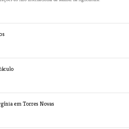
os
táculo
irgínia em Torres Novas