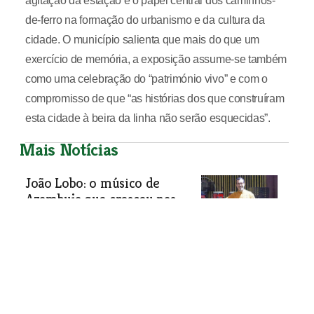
agitação da estação e o papel central dos caminhos-
de-ferro na formação do urbanismo e da cultura da
cidade. O município salienta que mais do que um
exercício de memória, a exposição assume-se também
como uma celebração do “património vivo” e com o
compromisso de que “as histórias dos que construíram
esta cidade à beira da linha não serão esquecidas”.
Mais Notícias
João Lobo: o músico de
Azambuja que cresceu nas
bandas da terra
A música sempre fez parte da vida de
João Lobo. Natural de Azambuja, o
músico e compositor construiu um
percurso ligado às bandas filarmónicas
da região e, mais recentemente, à
composição, onde tem procurado