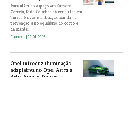
Para além do espaço em Samora
Correia, Rute Coimbra dá consultas em
Torres Novas e Lisboa, actuando na
prevenção e no equilíbrio do corpo e
da mente.
Economia
| 30-01-2026
Opel introduz iluminação
adaptativa no Opel Astra e
Astra Sports Tourer
A integração da tecnologia Intelli-Lux
HD era apenas reservada a modelos
de segmentos superiores.
Economia
| 30-01-2026