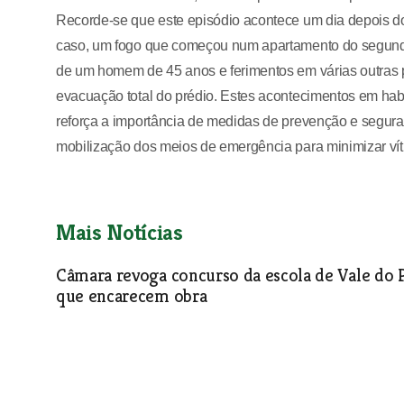
Recorde-se que este episódio acontece um dia depois d
caso, um fogo que começou num apartamento do segundo 
de um homem de 45 anos e ferimentos em várias outras p
evacuação total do prédio. Estes acontecimentos em hab
reforça a importância de medidas de prevenção e segura
mobilização dos meios de emergência para minimizar vít
Mais Notícias
Câmara revoga concurso da escola de Vale do P
que encarecem obra
Erros e omissões, que vão encarecer a obra em 35 mil euro
prazos legais que previam a sua apresentação. Situação le
adjudicação da empreitada.
Sociedade
| 03-02-2026