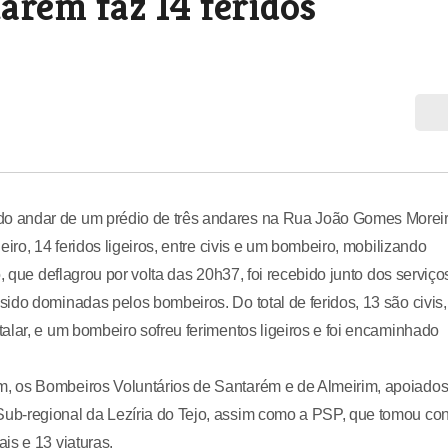
arém faz 14 feridos
o andar de um prédio de três andares na Rua João Gomes Moreir
iro, 14 feridos ligeiros, entre civis e um bombeiro, mobilizando
, que deflagrou por volta das 20h37, foi recebido junto dos serviço
ido dominadas pelos bombeiros. Do total de feridos, 13 são civis,
alar, e um bombeiro sofreu ferimentos ligeiros e foi encaminhado
, os Bombeiros Voluntários de Santarém e de Almeirim, apoiado
ub-regional da Lezíria do Tejo, assim como a PSP, que tomou con
is e 13 viaturas.