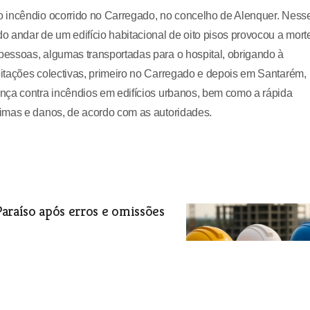
o incêndio ocorrido no Carregado, no concelho de Alenquer. Ness
andar de um edifício habitacional de oito pisos provocou a mort
essoas, algumas transportadas para o hospital, obrigando à
itações colectivas, primeiro no Carregado e depois em Santarém,
nça contra incêndios em edifícios urbanos, bem como a rápida
imas e danos, de acordo com as autoridades.
araíso após erros e omissões
s, foram detectados após término dos
vou à revogação do procedimento para