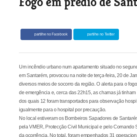
Fogo em prédio de Sant
partilhe no Facebook
partilhe no Twitter
Um incêndio urbano num apartamento situado no segund
em Santarém, provocou na noite de terça-feira, 20 de Jane
diversos meios de socorro da região. O alerta para o fogo
de emergência e, cerca das 22h15, as chamas já tinham s
dos quais 12 foram transportados para observação hospit
igualmente para o hospital por precaução.
No local estiveram os Bombeiros Sapadores de Santarém
pela VMER, Protecção Civil Municipal e pelo Comando S
da ocorrência. No total, foram empenhados 31 operaciona