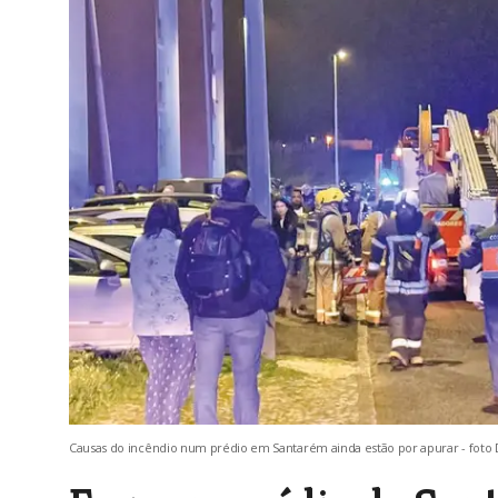
Causas do incêndio num prédio em Santarém ainda estão por apurar - foto