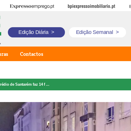
Expresso Emprego
BPI Expresso Imobiliário
B
Edição Diária
>
Edição Semanal
>
uras
Contactos
édio de Santarém faz 14 f ...