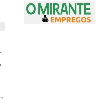
a,
s
s
ta