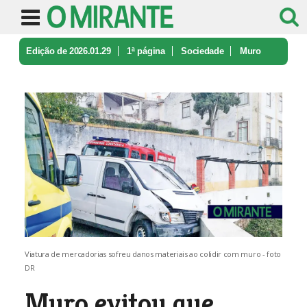
Edição de 2026.01.29
1ª página
Sociedade
Muro
evitou que carrinha caísse ao ...
Viatura de mercadorias sofreu danos materiais ao colidir com muro - foto
DR
Muro evitou que