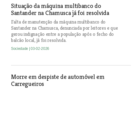
Situação da máquina multibanco do
Santander na Chamusca já foi resolvida
Falta de manutenção da máquina multibanco do
Santander na Chamusca, denunciada por leitores e que
gerou indignação entre a população após o fecho do
balcão local, já foi resolvida.
Sociedade
| 03-02-2026
Morre em despiste de automóvel em
Carregueiros
Sociedade
| 03-02-2026
Abrantes reforça aposta nos bombeiros e
garante manutenção de postos avançados
O posto de comando do Tramagal vai continuar activo e