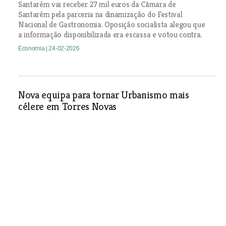
Santarém vai receber 27 mil euros da Câmara de
Santarém pela parceria na dinamização do Festival
Nacional de Gastronomia. Oposição socialista alegou que
a informação disponibilizada era escassa e votou contra.
Economia
| 24-02-2026
Nova equipa para tornar Urbanismo mais
célere em Torres Novas
Município de Torres Novas passa a ter ao serviço uma
nova directora e equipa de técnicos que têm como meta
tornar os serviços de Urbanismo mais céleres e
dinâmicos.
Economia
| 24-02-2026
Almoço de Cozido à Portuguesa em Casais da
Amendoeira