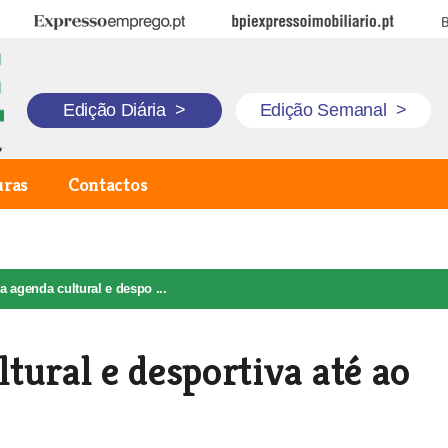
Expresso Emprego
BPI Expresso Imobiliário
B
Edição Diária
>
Edição Semanal
>
uras
Contactos
 agenda cultural e despo ...
tural e desportiva até ao