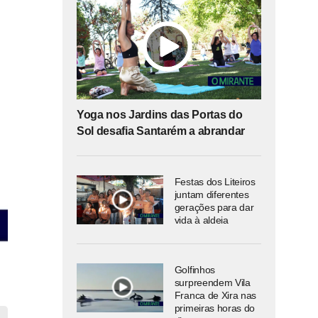
Yoga nos Jardins das Portas do
Sol desafia Santarém a abrandar
Festas dos Liteiros
juntam diferentes
gerações para dar
vida à aldeia
Golfinhos
surpreendem Vila
Franca de Xira nas
primeiras horas do