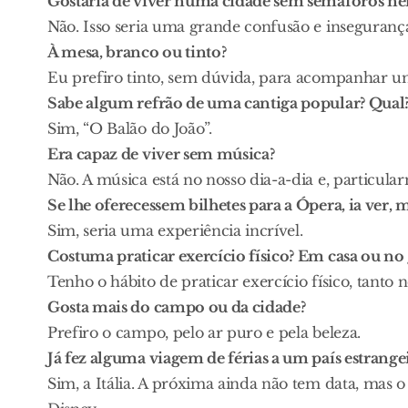
Gostaria de viver numa cidade sem semáforos nem
Não. Isso seria uma grande confusão e insegurança.
À mesa, branco ou tinto?
Eu prefiro tinto, sem dúvida, para acompanhar u
Sabe algum refrão de uma cantiga popular? Qual
Sim, “O Balão do João”.
Era capaz de viver sem música?
Não. A música está no nosso dia-a-dia e, particula
Se lhe oferecessem bilhetes para a Ópera, ia ver, 
Sim, seria uma experiência incrível.
Costuma praticar exercício físico? Em casa ou no 
Tenho o hábito de praticar exercício físico, tanto 
Gosta mais do campo ou da cidade?
Prefiro o campo, pelo ar puro e pela beleza.
Já fez alguma viagem de férias a um país estrange
Sim, a Itália. A próxima ainda não tem data, mas o 