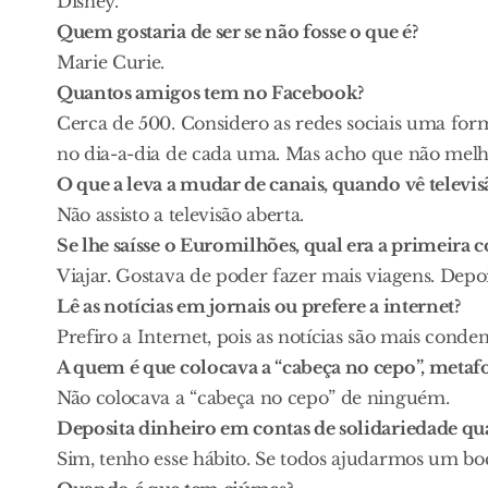
Disney.
Quem gostaria de ser se não fosse o que é?
Marie Curie.
Quantos amigos tem no Facebook?
Cerca de 500. Considero as redes sociais uma fo
no dia-a-dia de cada uma. Mas acho que não melh
O que a leva a mudar de canais, quando vê televis
Não assisto a televisão aberta.
Se lhe saísse o Euromilhões, qual era a primeira c
Viajar. Gostava de poder fazer mais viagens. Depoi
Lê as notícias em jornais ou prefere a internet?
Prefiro a Internet, pois as notícias são mais cond
A quem é que colocava a “cabeça no cepo”, metaf
Não colocava a “cabeça no cepo” de ninguém.
Deposita dinheiro em contas de solidariedade q
Sim, tenho esse hábito. Se todos ajudarmos um bo