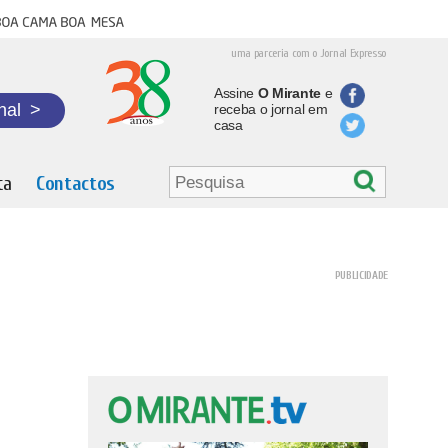
oa cama boa mesa
uma parceria com o Jornal Expresso
Assine
O Mirante
e
nal
>
receba o jornal em
casa
ta
Contactos