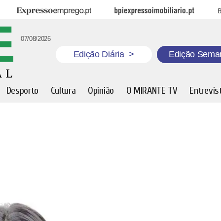
Expresso Emprego
BPI Expresso Imobiliário
B
07/08/2026
Edição Diária
>
Edição Sema
Desporto
Cultura
Opinião
O MIRANTE TV
Entrevis