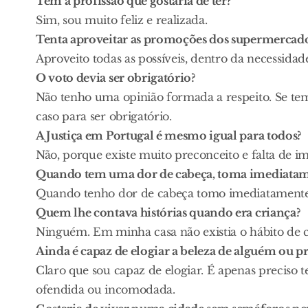
Tem a profissão que gostaria de ter?
Sim, sou muito feliz e realizada.
Tenta aproveitar as promoções dos supermercado
Aproveito todas as possíveis, dentro da necessida
O voto devia ser obrigatório?
Não tenho uma opinião formada a respeito. Se temo
caso para ser obrigatório.
A Justiça em Portugal é mesmo igual para todos?
Não, porque existe muito preconceito e falta de im
Quando tem uma dor de cabeça, toma imediatam
Quando tenho dor de cabeça tomo imediatamente 
Quem lhe contava histórias quando era criança?
Ninguém. Em minha casa não existia o hábito de co
Ainda é capaz de elogiar a beleza de alguém ou pr
Claro que sou capaz de elogiar. É apenas preciso t
ofendida ou incomodada.