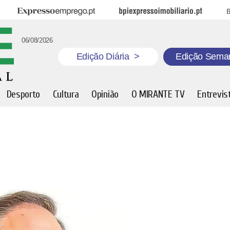
Expresso Emprego
BPI Expresso Imobiliário
B
06/08/2026
Edição Diária
>
Edição Sema
Desporto
Cultura
Opinião
O MIRANTE TV
Entrevis