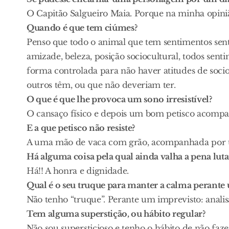
O Capitão Salgueiro Maia. Porque na minha opin
Quando é que tem ciúmes?
Penso que todo o animal que tem sentimentos sente
amizade, beleza, posição sociocultural, todos sen
forma controlada para não haver atitudes de sociop
outros têm, ou que não deveriam ter.
O que é que lhe provoca um sono irresistível?
O cansaço físico e depois um bom petisco acom
E a que petisco não resiste?
A uma mão de vaca com grão, acompanhada por 
Há alguma coisa pela qual ainda valha a pena lutar
Há!! A honra e dignidade.
Qual é o seu truque para manter a calma perante
Não tenho “truque”. Perante um imprevisto: analisa
Tem alguma superstição, ou hábito regular?
Não sou supersticioso e tenho o hábito de não faze