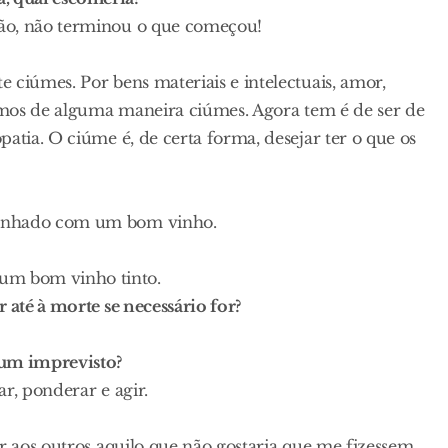
ião, não terminou o que começou!
 ciúmes. Por bens materiais e intelectuais, amor,
timos de alguma maneira ciúmes. Agora tem é de ser de
atia. O ciúme é, de certa forma, desejar ter o que os
panhado com um bom vinho.
um bom vinho tinto.
 até à morte se necessário for?
 um imprevisto?
r, ponderar e agir.
r aos outros aquilo que não gostaria que me fizessem.