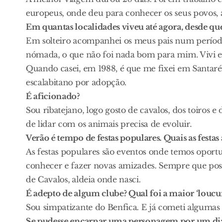
europeus, onde deu para conhecer os seus povos, a
Em quantas localidades viveu até agora, desde q
Em solteiro acompanhei os meus pais num período 
nómada, o que não foi nada bom para mim. Vivi e
Quando casei, em 1988, é que me fixei em Santar
escalabitano por adopção.
É aficionado?
Sou ribatejano, logo gosto de cavalos, dos toiros e
de lidar com os animais precisa de evoluir.
Verão é tempo de festas populares. Quais as festas 
As festas populares são eventos onde temos oportu
conhecer e fazer novas amizades. Sempre que posso
de Cavalos, aldeia onde nasci.
É adepto de algum clube? Qual foi a maior ‘loucur
Sou simpatizante do Benfica. E já cometi algumas
Se pudesse encarnar uma personagem por um dia,