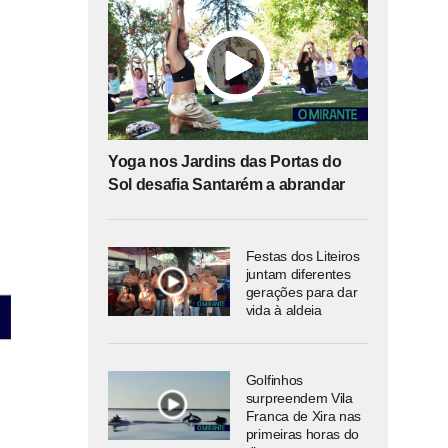
Yoga nos Jardins das Portas do
Sol desafia Santarém a abrandar
Festas dos Liteiros
juntam diferentes
gerações para dar
vida à aldeia
Golfinhos
surpreendem Vila
Franca de Xira nas
primeiras horas do