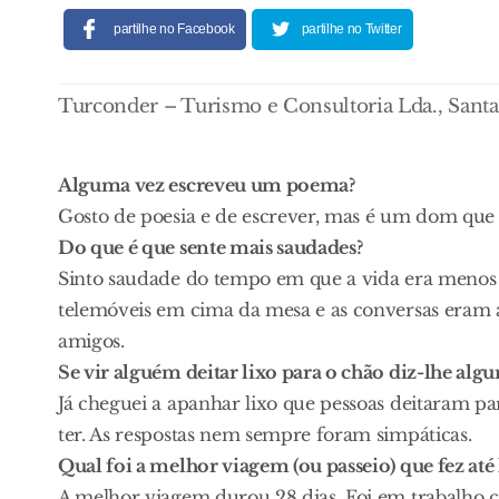
partilhe no Facebook
partilhe no Twitter
Turconder – Turismo e Consultoria Lda., Sant
Alguma vez escreveu um poema?
Gosto de poesia e de escrever, mas é um dom que
Do que é que sente mais saudades?
Sinto saudade do tempo em que a vida era menos 
telemóveis em cima da mesa e as conversas eram 
amigos.
Se vir alguém deitar lixo para o chão diz-lhe alg
Já cheguei a apanhar lixo que pessoas deitaram pa
ter. As respostas nem sempre foram simpáticas.
Qual foi a melhor viagem (ou passeio) que fez até 
A melhor viagem durou 28 dias. Foi em trabalho c