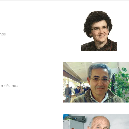
nos
ém 65 anos