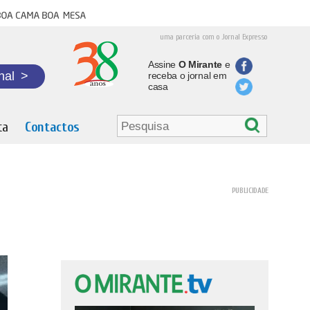
oa cama boa mesa
uma parceria com o Jornal Expresso
Assine
O Mirante
e
nal
>
receba o jornal em
casa
ta
Contactos