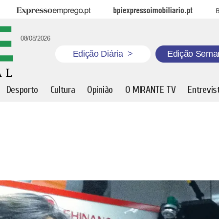
Expresso Emprego
BPI Expresso Imobiliário
B
08/08/2026
Edição Diária
>
Edição Sema
Desporto
Cultura
Opinião
O MIRANTE TV
Entrevis