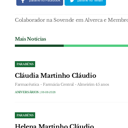
partilhe no Facebook
partilhe no Twitter
Colaborador na Sovende em Alverca e Membro
Mais Notícias
PARABÉNS
Cláudia Martinho Cláudio
Farmacêutica - Farmácia Central - Almeirim 45 anos
ANIVERSÁRIOS
| 06-08-2026
PARABÉNS
Helena Martinho Cláudio