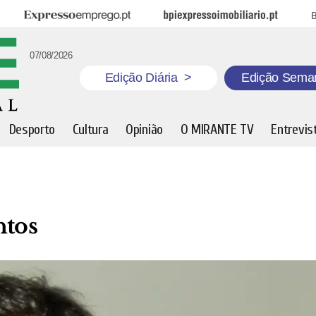
Expresso Emprego
BPI Expresso Imobiliário
B
07/08/2026
Edição Diária
>
Edição Sema
Desporto
Cultura
Opinião
O MIRANTE TV
Entrevis
ntos