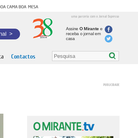
oa cama boa mesa
uma parceria com o Jornal Expresso
Assine
O Mirante
e
nal
>
receba o jornal em
casa
ta
Contactos