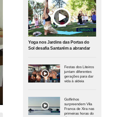
Yoga nos Jardins das Portas do
Sol desafia Santarém a abrandar
Festas dos Liteiros
juntam diferentes
gerações para dar
vida à aldeia
Golfinhos
surpreendem Vila
Franca de Xira nas
primeiras horas do