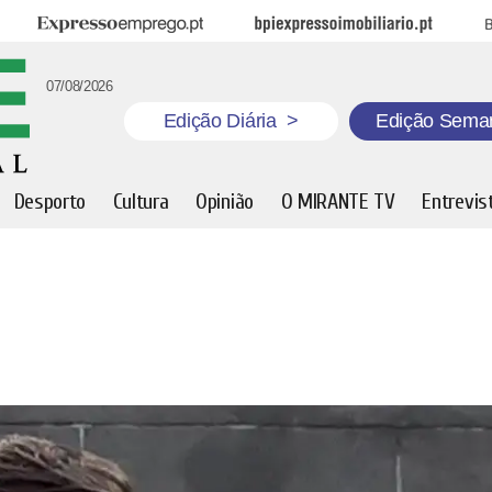
Expresso Emprego
BPI Expresso Imobiliário
B
07/08/2026
Edição Diária
>
Edição Sema
Desporto
Cultura
Opinião
O MIRANTE TV
Entrevis