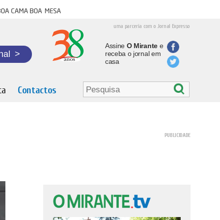
oa cama boa mesa
uma parceria com o Jornal Expresso
Assine
O Mirante
e
nal
>
receba o jornal em
casa
ta
Contactos