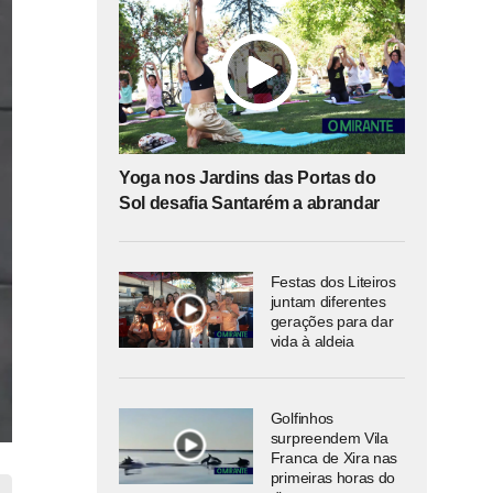
Yoga nos Jardins das Portas do
Sol desafia Santarém a abrandar
Festas dos Liteiros
juntam diferentes
gerações para dar
vida à aldeia
Golfinhos
surpreendem Vila
Franca de Xira nas
primeiras horas do