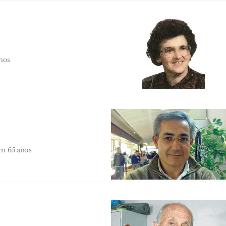
nos
ém 65 anos