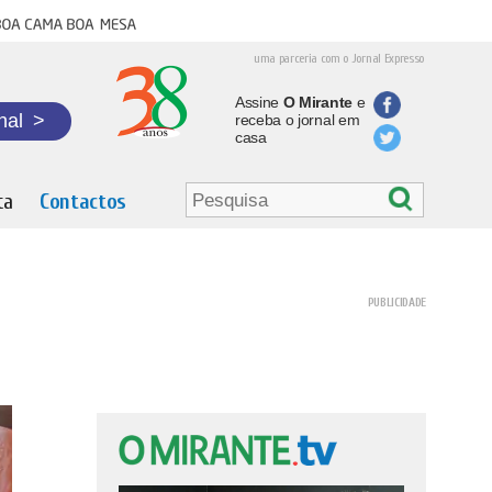
oa cama boa mesa
uma parceria com o Jornal Expresso
Assine
O Mirante
e
nal
>
receba o jornal em
casa
ta
Contactos