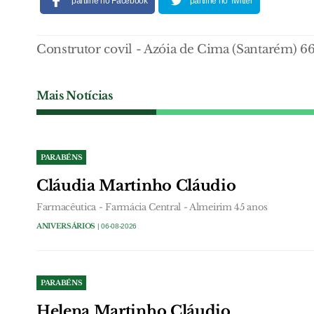
partilhe no Facebook
partilhe no Twitter
Construtor covil - Azóia de Cima (Santarém) 6
Mais Notícias
PARABÉNS
Cláudia Martinho Cláudio
Farmacêutica - Farmácia Central - Almeirim 45 anos
ANIVERSÁRIOS
| 06-08-2026
PARABÉNS
Helena Martinho Cláudio