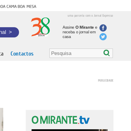
oa cama boa mesa
uma parceria com o Jornal Expresso
Assine
O Mirante
e
nal
>
receba o jornal em
casa
ta
Contactos