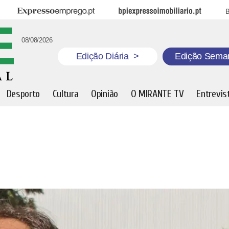
Expresso Emprego
BPI Expresso Imobiliário
B
08/08/2026
Edição Diária
>
Edição Sema
Desporto
Cultura
Opinião
O MIRANTE TV
Entrevis