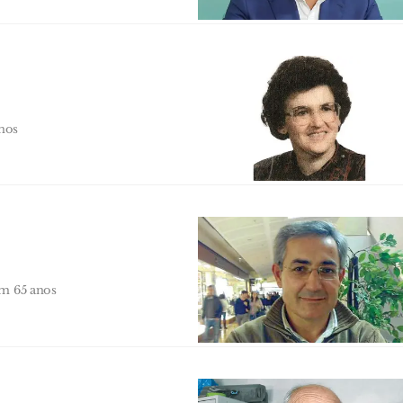
nos
ém 65 anos