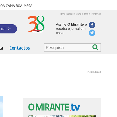
oa cama boa mesa
uma parceria com o Jornal Expresso
Assine
O Mirante
e
nal
>
receba o jornal em
casa
ta
Contactos