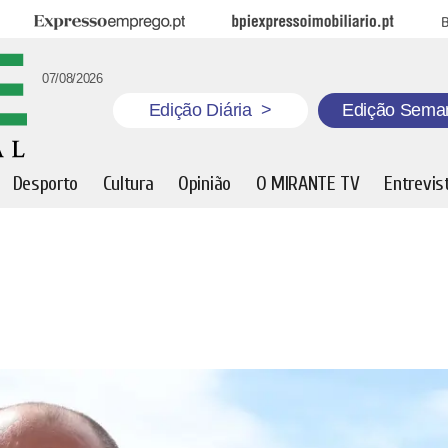
Expresso Emprego
BPI Expresso Imobiliário
B
07/08/2026
Edição Diária
>
Edição Sema
Desporto
Cultura
Opinião
O MIRANTE TV
Entrevis