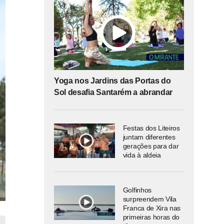
Yoga nos Jardins das Portas do
Sol desafia Santarém a abrandar
Festas dos Liteiros
juntam diferentes
gerações para dar
vida à aldeia
Golfinhos
surpreendem Vila
Franca de Xira nas
primeiras horas do