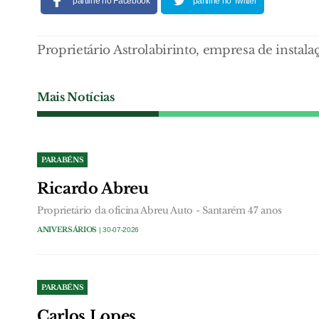
partilhe no Facebook
partilhe no Twitter
Proprietário Astrolabirinto, empresa de instala
Mais Notícias
PARABÉNS
Ricardo Abreu
Proprietário da oficina Abreu Auto - Santarém 47 anos
ANIVERSÁRIOS
| 30-07-2026
PARABÉNS
Carlos Lopes