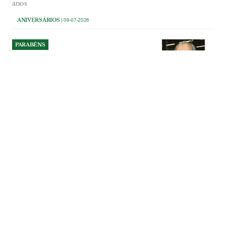
anos
ANIVERSÁRIOS
| 09-07-2026
PARABÉNS
Alípio Marques
Proprietário da Óptica Alípios com lojas
em Tomar, Abrantes, Alferrarede, Leiria e
Ferreira do Zêzere 75 anos
ANIVERSÁRIOS
| 08-07-2026
PARABÉNS
José Lopes Ribeiro
Gerente da empresa Lopes Ribeiro
Pinturas, Lda 60 anos
ANIVERSÁRIOS
| 08-07-2026
PARABÉNS