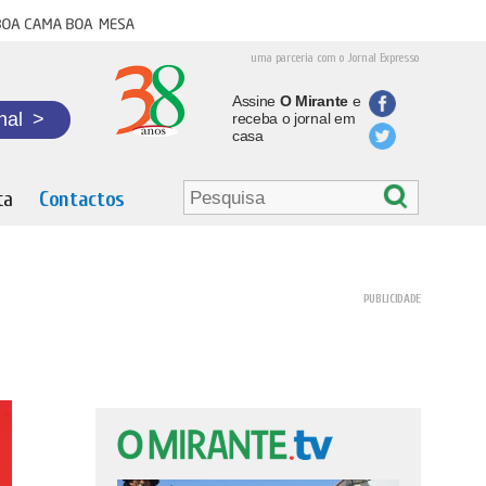
oa cama boa mesa
uma parceria com o Jornal Expresso
Assine
O Mirante
e
nal
>
receba o jornal em
casa
ta
Contactos