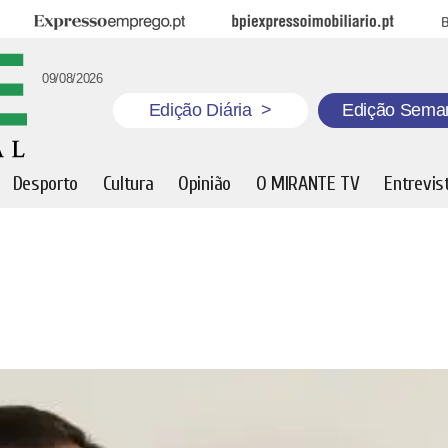
Expresso Emprego
BPI Expresso Imobiliário
B
09/08/2026
Edição Diária
>
Edição Sema
Desporto
Cultura
Opinião
O MIRANTE TV
Entrevis