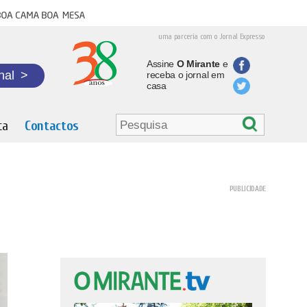
oa cama boa mesa
uma parceria com o Jornal Expresso
Assine
O Mirante
e
nal
>
receba o jornal em
casa
ta
Contactos