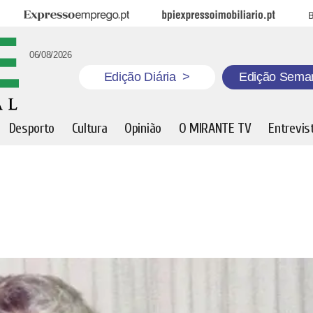
Expresso Emprego
BPI Expresso Imobiliário
B
06/08/2026
Edição Diária
>
Edição Sema
Desporto
Cultura
Opinião
O MIRANTE TV
Entrevis