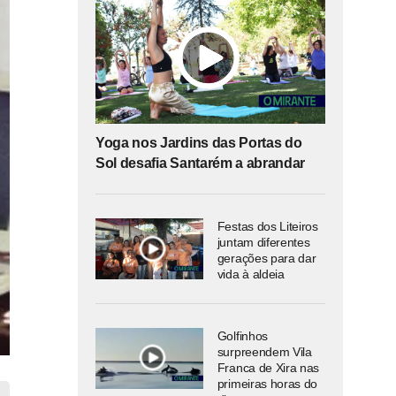
Yoga nos Jardins das Portas do
Sol desafia Santarém a abrandar
Festas dos Liteiros
juntam diferentes
gerações para dar
vida à aldeia
Golfinhos
surpreendem Vila
Franca de Xira nas
primeiras horas do