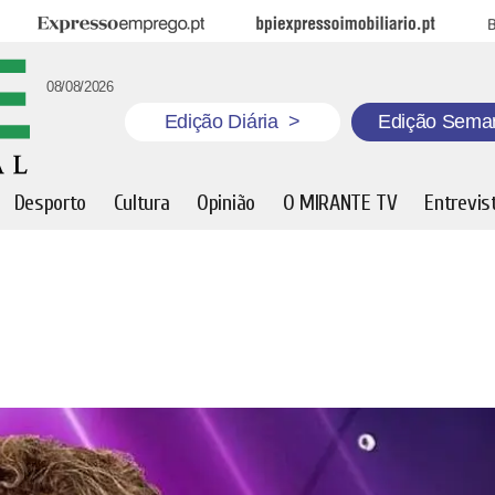
Expresso Emprego
BPI Expresso Imobiliário
B
08/08/2026
Edição Diária
>
Edição Sema
Desporto
Cultura
Opinião
O MIRANTE TV
Entrevis