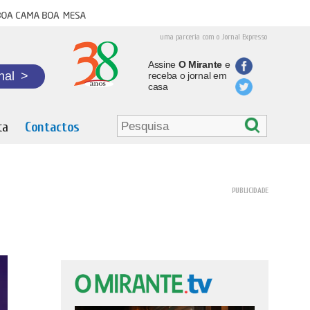
oa cama boa mesa
uma parceria com o Jornal Expresso
Assine
O Mirante
e
nal
>
receba o jornal em
casa
ta
Contactos