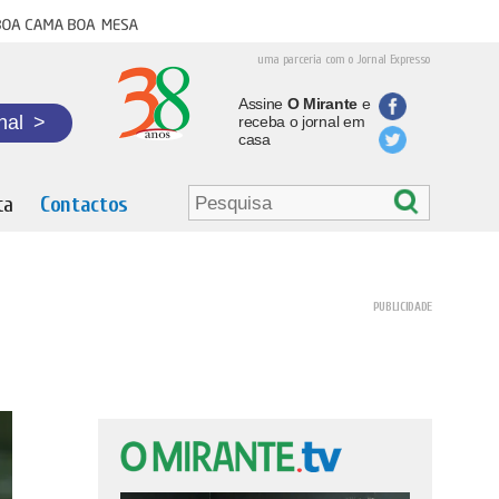
oa cama boa mesa
uma parceria com o Jornal Expresso
Assine
O Mirante
e
nal
>
receba o jornal em
casa
ta
Contactos