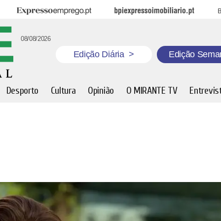
Expresso Emprego
BPI Expresso Imobiliário
B
08/08/2026
Edição Diária
>
Edição Sema
Desporto
Cultura
Opinião
O MIRANTE TV
Entrevis