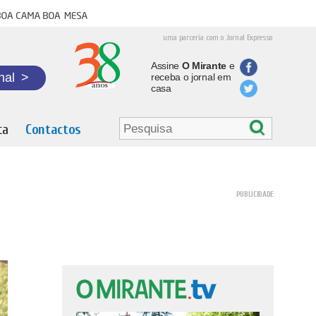
oa cama boa mesa
uma parceria com o Jornal Expresso
Assine
O Mirante
e
nal
>
receba o jornal em
casa
ta
Contactos