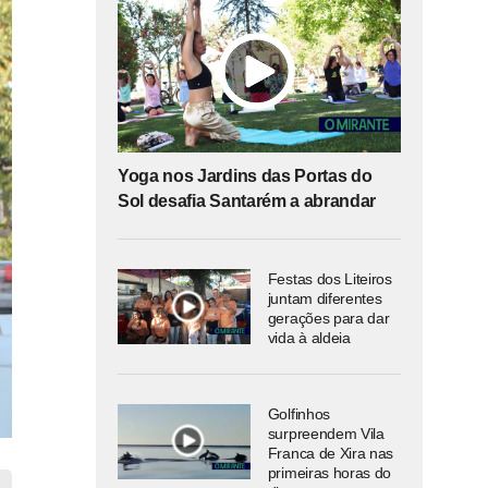
Yoga nos Jardins das Portas do
Sol desafia Santarém a abrandar
Festas dos Liteiros
juntam diferentes
gerações para dar
vida à aldeia
Golfinhos
surpreendem Vila
Franca de Xira nas
primeiras horas do