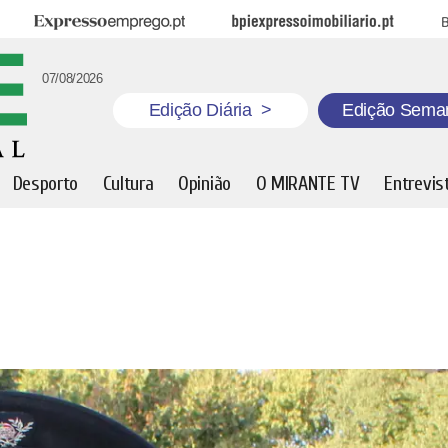
Expresso Emprego
BPI Expresso Imobiliário
B
07/08/2026
Edição Diária
>
Edição Sema
Desporto
Cultura
Opinião
O MIRANTE TV
Entrevis