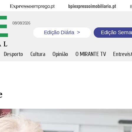
Expresso Emprego
BPI Expresso Imobiliário
B
08/08/2026
Edição Diária
>
Edição Sema
Desporto
Cultura
Opinião
O MIRANTE TV
Entrevis
e