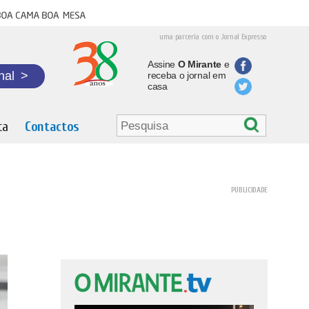
oa cama boa mesa
uma parceria com o Jornal Expresso
Assine
O Mirante
e
nal
>
receba o jornal em
casa
ta
Contactos