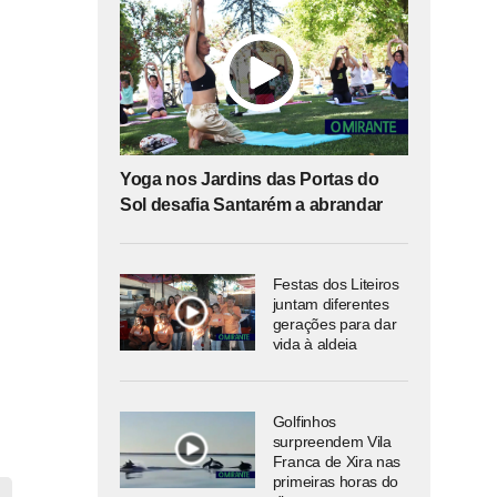
Yoga nos Jardins das Portas do
Sol desafia Santarém a abrandar
Festas dos Liteiros
juntam diferentes
gerações para dar
vida à aldeia
Golfinhos
surpreendem Vila
Franca de Xira nas
primeiras horas do