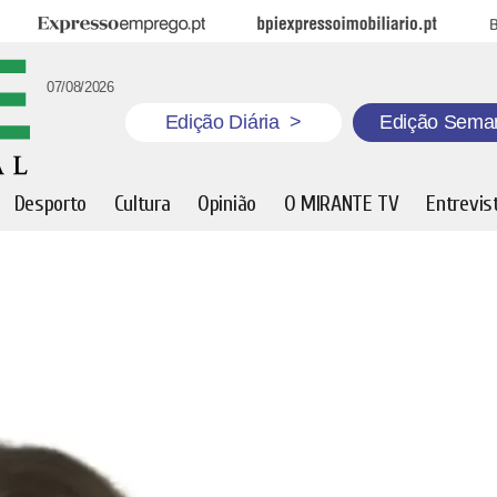
Expresso Emprego
BPI Expresso Imobiliário
B
07/08/2026
Edição Diária
>
Edição Sema
Desporto
Cultura
Opinião
O MIRANTE TV
Entrevis