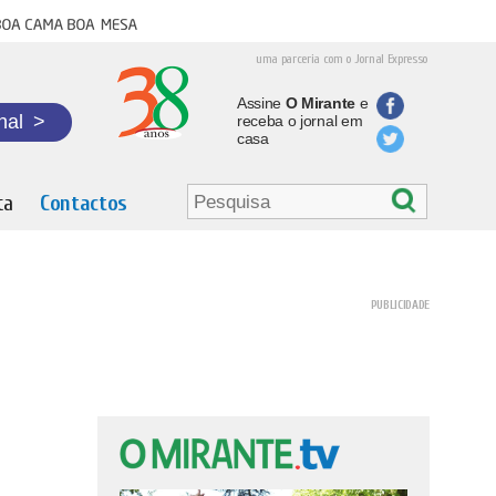
oa cama boa mesa
uma parceria com o Jornal Expresso
Assine
O Mirante
e
nal
>
receba o jornal em
casa
ta
Contactos