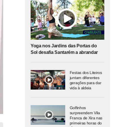
Yoga nos Jardins das Portas do
Sol desafia Santarém a abrandar
Festas dos Liteiros
juntam diferentes
gerações para dar
vida à aldeia
Golfinhos
surpreendem Vila
Franca de Xira nas
primeiras horas do