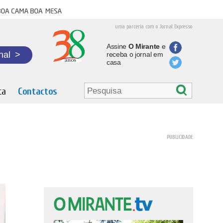
oa cama boa mesa
uma parceria com o Jornal Expresso
Assine
O Mirante
e
nal
>
receba o jornal em
casa
ta
Contactos