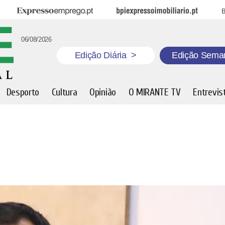
Expresso Emprego
BPI Expresso Imobiliário
B
06/08/2026
Edição Diária
>
Edição Sema
Desporto
Cultura
Opinião
O MIRANTE TV
Entrevis