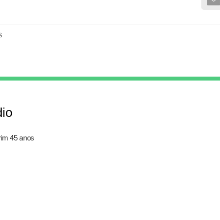
s
dio
rim 45 anos