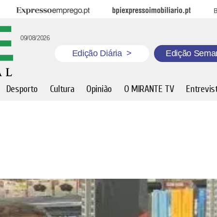
Expresso Emprego
BPI Expresso Imobiliário
B
09/08/2026
Edição Diária
>
Edição Sema
Desporto
Cultura
Opinião
O MIRANTE TV
Entrevis