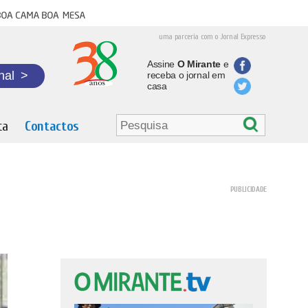
oa cama boa mesa
uma parceria com o Jornal Expresso
Assine
O Mirante
e
nal
>
receba o jornal em
casa
ta
Contactos