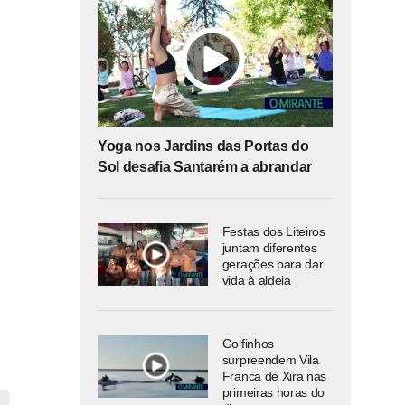
Yoga nos Jardins das Portas do
Sol desafia Santarém a abrandar
Festas dos Liteiros
juntam diferentes
gerações para dar
vida à aldeia
Golfinhos
surpreendem Vila
Franca de Xira nas
primeiras horas do