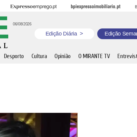
Expresso Emprego
BPI Expresso Imobiliário
B
06/08/2026
Edição Diária
>
Edição Sema
Desporto
Cultura
Opinião
O MIRANTE TV
Entrevis