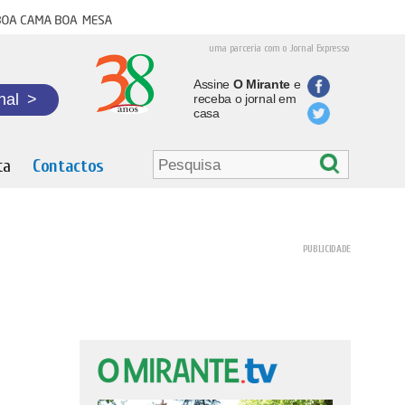
oa cama boa mesa
uma parceria com o Jornal Expresso
Assine
O Mirante
e
nal
>
receba o jornal em
casa
ta
Contactos