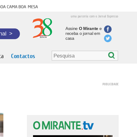
oa cama boa mesa
uma parceria com o Jornal Expresso
Assine
O Mirante
e
nal
>
receba o jornal em
casa
ta
Contactos