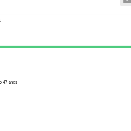
s
xo 47 anos