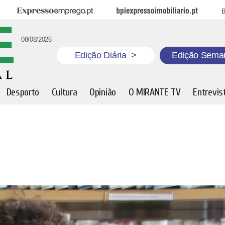
Expresso Emprego
BPI Expresso Imobiliário
B
08/08/2026
Edição Diária
>
Edição Sema
Desporto
Cultura
Opinião
O MIRANTE TV
Entrevis