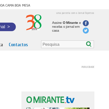
oa cama boa mesa
uma parceria com o Jornal Expresso
Assine
O Mirante
e
nal
>
receba o jornal em
casa
ta
Contactos