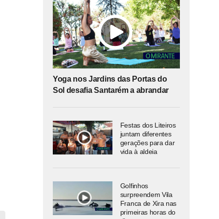
Yoga nos Jardins das Portas do
Sol desafia Santarém a abrandar
Festas dos Liteiros
juntam diferentes
gerações para dar
vida à aldeia
Golfinhos
surpreendem Vila
Franca de Xira nas
primeiras horas do