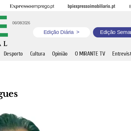
Expresso Emprego
BPI Expresso Imobiliário
B
06/08/2026
Edição Diária
>
Edição Sema
Desporto
Cultura
Opinião
O MIRANTE TV
Entrevis
gues