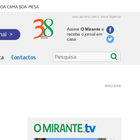
oa cama boa mesa
uma parceria com o Jornal Expresso
Assine
O Mirante
e
nal
>
receba o jornal em
casa
ta
Contactos