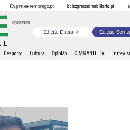
Expresso Emprego
BPI Expresso Imobiliário
B
09/08/2026
Edição Diária
>
Edição Sema
Desporto
Cultura
Opinião
O MIRANTE TV
Entrevis