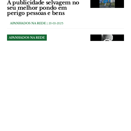
A publicidade selvagem no
seu melhor pondo em
perigo pessoas e bens
APANHADOS NA REDE
| 20-03-2025
APANHADOS NA REDE
Apanhados na rede
APANHADOS NA REDE
| 07-03-2025
APANHADOS NA REDE
Os jornalistas que passam a
vida a inventar coisas
APANHADOS NA REDE
| 18-02-2025
APANHADOS NA REDE
Esta mala não é do
Miguel Arruda