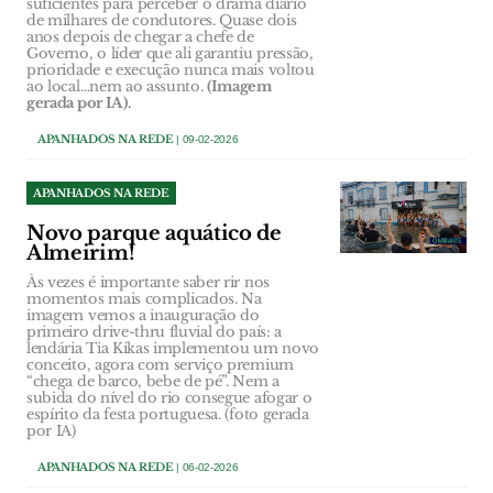
suficientes para perceber o drama diário
de milhares de condutores. Quase dois
anos depois de chegar a chefe de
Governo, o líder que ali garantiu pressão,
prioridade e execução nunca mais voltou
ao local…nem ao assunto.
(Imagem
gerada por IA).
APANHADOS NA REDE
| 09-02-2026
APANHADOS NA REDE
Novo parque aquático de
Almeirim!
Às vezes é importante saber rir nos
momentos mais complicados. Na
imagem vemos a inauguração do
primeiro drive-thru fluvial do país: a
lendária Tia Kikas implementou um novo
conceito, agora com serviço premium
“chega de barco, bebe de pé”. Nem a
subida do nível do rio consegue afogar o
espírito da festa portuguesa. (foto gerada
por IA)
APANHADOS NA REDE
| 06-02-2026