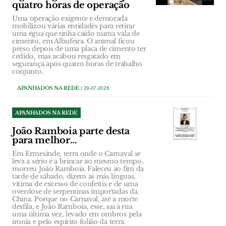
quatro horas de operação
Uma operação exigente e demorada
mobilizou várias entidades para retirar
uma égua que tinha caído numa vala de
cimento, em Albufeira. O animal ficou
preso depois de uma placa de cimento ter
cedido, mas acabou resgatado em
segurança após quatro horas de trabalho
conjunto.
APANHADOS NA REDE
| 29-07-2026
APANHADOS NA REDE
João Ramboia parte desta
para melhor…
Em Ermesinde, terra onde o Carnaval se
leva a sério e a brincar ao mesmo tempo,
morreu João Ramboia. Faleceu ao fim da
tarde de sábado, dizem as más línguas,
vítima de excesso de confettis e de uma
overdose de serpentinas importadas da
China. Porque no Carnaval, até a morte
desfila, e João Ramboia, esse, sai à rua
uma última vez, levado em ombros pela
ironia e pelo espírito folião da terra.