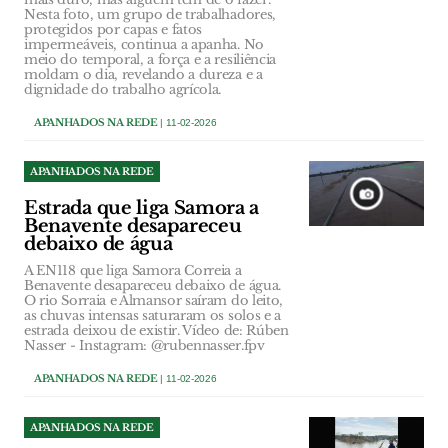
Nesta foto, um grupo de trabalhadores,
protegidos por capas e fatos
impermeáveis, continua a apanha. No
meio do temporal, a força e a resiliência
moldam o dia, revelando a dureza e a
dignidade do trabalho agrícola.
APANHADOS NA REDE
| 11-02-2026
APANHADOS NA REDE
Estrada que liga Samora a
Benavente desapareceu
debaixo de água
A EN118 que liga Samora Correia a
Benavente desapareceu debaixo de água.
O rio Sorraia e Almansor saíram do leito,
as chuvas intensas saturaram os solos e a
estrada deixou de existir. Vídeo de: Rúben
Nasser - Instagram: @rubennasser.fpv
APANHADOS NA REDE
| 11-02-2026
APANHADOS NA REDE