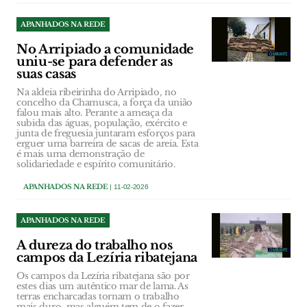
APANHADOS NA REDE
No Arripiado a comunidade
uniu-se para defender as
suas casas
Na aldeia ribeirinha do Arripiado, no
concelho da Chamusca, a força da união
falou mais alto. Perante a ameaça da
subida das águas, população, exército e
junta de freguesia juntaram esforços para
erguer uma barreira de sacas de areia. Esta
é mais uma demonstração de
solidariedade e espírito comunitário.
APANHADOS NA REDE
| 11-02-2026
APANHADOS NA REDE
A dureza do trabalho nos
campos da Lezíria ribatejana
Os campos da Lezíria ribatejana são por
estes dias um autêntico mar de lama. As
terras encharcadas tornam o trabalho
mais duro, mas alguém tem de o fazer.