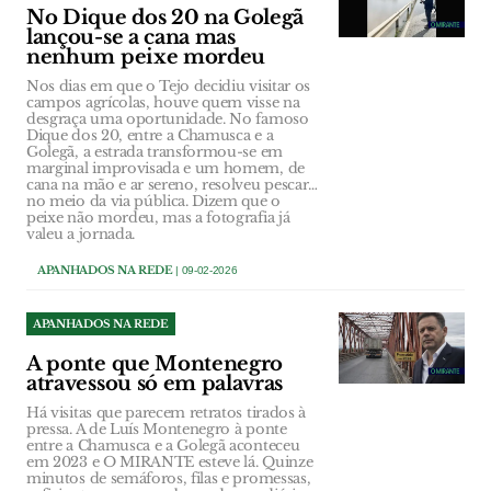
No Dique dos 20 na Golegã
lançou-se a cana mas
nenhum peixe mordeu
Nos dias em que o Tejo decidiu visitar os
campos agrícolas, houve quem visse na
desgraça uma oportunidade. No famoso
Dique dos 20, entre a Chamusca e a
Golegã, a estrada transformou-se em
marginal improvisada e um homem, de
cana na mão e ar sereno, resolveu pescar…
no meio da via pública. Dizem que o
peixe não mordeu, mas a fotografia já
valeu a jornada.
APANHADOS NA REDE
| 09-02-2026
APANHADOS NA REDE
A ponte que Montenegro
atravessou só em palavras
Há visitas que parecem retratos tirados à
pressa. A de Luís Montenegro à ponte
entre a Chamusca e a Golegã aconteceu
em 2023 e O MIRANTE esteve lá. Quinze
minutos de semáforos, filas e promessas,