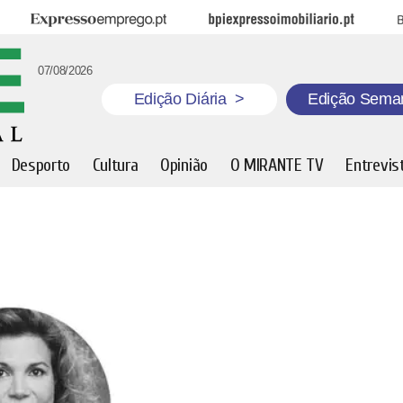
Expresso Emprego
BPI Expresso Imobiliário
B
07/08/2026
Edição Diária
>
Edição Sema
Desporto
Cultura
Opinião
O MIRANTE TV
Entrevis