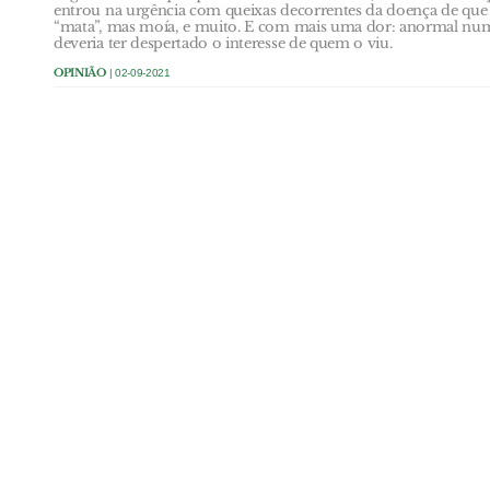
entrou na urgência com queixas decorrentes da doença de que
“mata”, mas moía, e muito. E com mais uma dor: anormal num 
deveria ter despertado o interesse de quem o viu.
OPINIÃO
| 02-09-2021