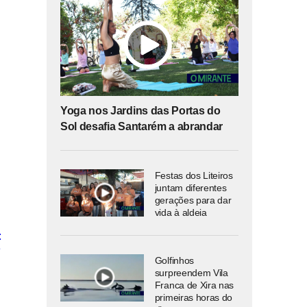
Yoga nos Jardins das Portas do
Sol desafia Santarém a abrandar
Festas dos Liteiros
juntam diferentes
gerações para dar
vida à aldeia
Golfinhos
surpreendem Vila
Franca de Xira nas
primeiras horas do