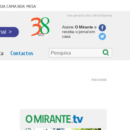
oa cama boa mesa
uma parceria com o Jornal Expresso
Assine
O Mirante
e
nal
>
receba o jornal em
casa
ta
Contactos