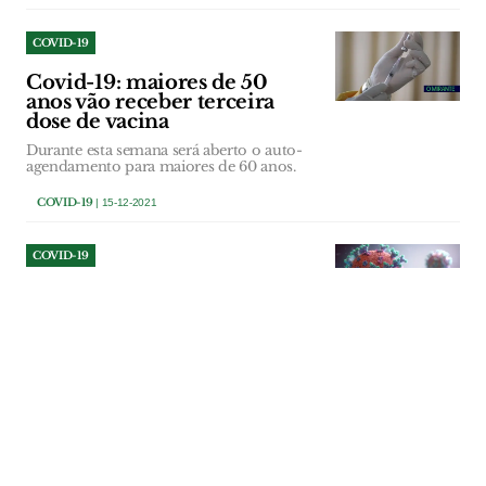
COVID-19
Covid-19: maiores de 50
anos vão receber terceira
dose de vacina
Durante esta semana será aberto o auto-
agendamento para maiores de 60 anos.
COVID-19
| 15-12-2021
COVID-19
Covid-19: testes gratuitos
“porta-a-porta” para evitar
riscos no Natal
Objectivo é garantir que as famílias
possam reunir-se em segurança nesta
época festiva.
COVID-19
| 15-12-2021
COVID-19