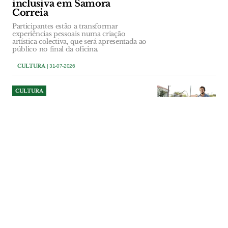
inclusiva em Samora
Correia
Participantes estão a transformar
experiências pessoais numa criação
artística colectiva, que será apresentada ao
público no final da oficina.
CULTURA
| 31-07-2026
CULTURA
João Maria Ferreira é o novo
curador da Bienal de
Coruche
O artista natural de Santarém vai assumir
a curadoria da XII edição da iniciativa,
subordinada ao tema "Conexões".
CULTURA
| 31-07-2026
CULTURA
Festa do Futuro pede ajuda
para não perder música no