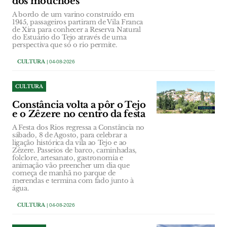
dos mouchões
A bordo de um varino construído em
1945, passageiros partiram de Vila Franca
de Xira para conhecer a Reserva Natural
do Estuário do Tejo através de uma
perspectiva que só o rio permite.
CULTURA
| 04-08-2026
CULTURA
Constância volta a pôr o Tejo
e o Zêzere no centro da festa
A Festa dos Rios regressa a Constância no
sábado, 8 de Agosto, para celebrar a
ligação histórica da vila ao Tejo e ao
Zêzere. Passeios de barco, caminhadas,
folclore, artesanato, gastronomia e
animação vão preencher um dia que
começa de manhã no parque de
merendas e termina com fado junto à
água.
CULTURA
| 04-08-2026