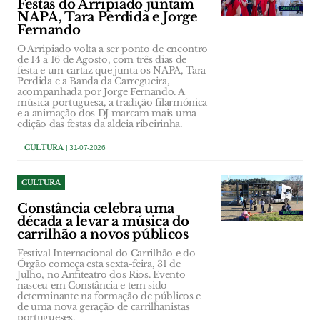
Festas do Arripiado juntam
NAPA, Tara Perdida e Jorge
Fernando
O Arripiado volta a ser ponto de encontro
de 14 a 16 de Agosto, com três dias de
festa e um cartaz que junta os NAPA, Tara
Perdida e a Banda da Carregueira,
acompanhada por Jorge Fernando. A
música portuguesa, a tradição filarmónica
e a animação dos DJ marcam mais uma
edição das festas da aldeia ribeirinha.
CULTURA
| 31-07-2026
CULTURA
Constância celebra uma
década a levar a música do
carrilhão a novos públicos
Festival Internacional do Carrilhão e do
Órgão começa esta sexta-feira, 31 de
Julho, no Anfiteatro dos Rios. Evento
nasceu em Constância e tem sido
determinante na formação de públicos e
de uma nova geração de carrilhanistas
portugueses.