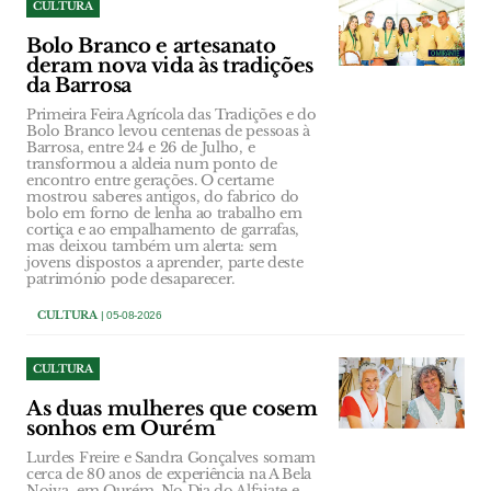
CULTURA
Bolo Branco e artesanato
deram nova vida às tradições
da Barrosa
Primeira Feira Agrícola das Tradições e do
Bolo Branco levou centenas de pessoas à
Barrosa, entre 24 e 26 de Julho, e
transformou a aldeia num ponto de
encontro entre gerações. O certame
mostrou saberes antigos, do fabrico do
bolo em forno de lenha ao trabalho em
cortiça e ao empalhamento de garrafas,
mas deixou também um alerta: sem
jovens dispostos a aprender, parte deste
património pode desaparecer.
CULTURA
| 05-08-2026
CULTURA
As duas mulheres que cosem
sonhos em Ourém
Lurdes Freire e Sandra Gonçalves somam
cerca de 80 anos de experiência na A Bela
Noiva, em Ourém. No Dia do Alfaiate e