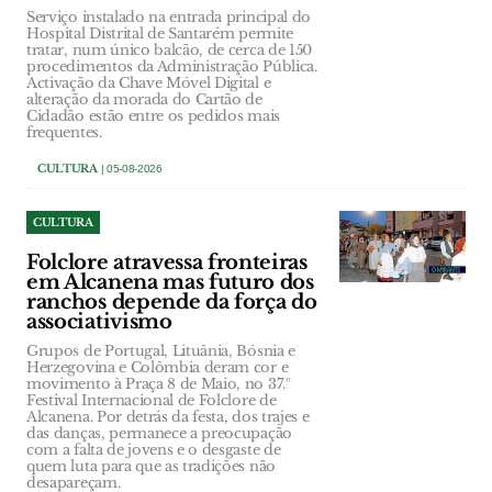
Serviço instalado na entrada principal do
Hospital Distrital de Santarém permite
tratar, num único balcão, de cerca de 150
procedimentos da Administração Pública.
Activação da Chave Móvel Digital e
alteração da morada do Cartão de
Cidadão estão entre os pedidos mais
frequentes.
CULTURA
| 05-08-2026
CULTURA
Folclore atravessa fronteiras
em Alcanena mas futuro dos
ranchos depende da força do
associativismo
Grupos de Portugal, Lituânia, Bósnia e
Herzegovina e Colômbia deram cor e
movimento à Praça 8 de Maio, no 37.º
Festival Internacional de Folclore de
Alcanena. Por detrás da festa, dos trajes e
das danças, permanece a preocupação
com a falta de jovens e o desgaste de
quem luta para que as tradições não
desapareçam.