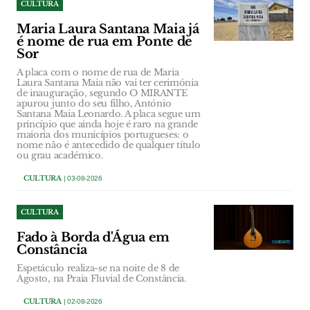
CULTURA
Maria Laura Santana Maia já
é nome de rua em Ponte de
Sor
A placa com o nome de rua de Maria
Laura Santana Maia não vai ter cerimónia
de inauguração, segundo O MIRANTE
apurou junto do seu filho, António
Santana Maia Leonardo. A placa segue um
princípio que ainda hoje é raro na grande
maioria dos municípios portugueses: o
nome não é antecedido de qualquer título
ou grau académico.
CULTURA
| 03-08-2026
CULTURA
Fado à Borda d'Água em
Constância
Espetáculo realiza-se na noite de 8 de
Agosto, na Praia Fluvial de Constância.
CULTURA
| 02-08-2026