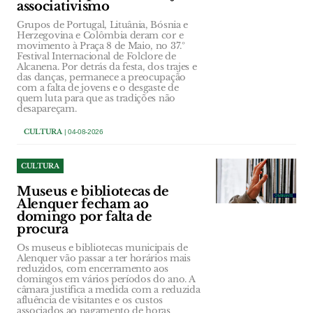
associativismo
Grupos de Portugal, Lituânia, Bósnia e
Herzegovina e Colômbia deram cor e
movimento à Praça 8 de Maio, no 37.º
Festival Internacional de Folclore de
Alcanena. Por detrás da festa, dos trajes e
das danças, permanece a preocupação
com a falta de jovens e o desgaste de
quem luta para que as tradições não
desapareçam.
CULTURA
| 04-08-2026
CULTURA
Museus e bibliotecas de
Alenquer fecham ao
domingo por falta de
procura
Os museus e bibliotecas municipais de
Alenquer vão passar a ter horários mais
reduzidos, com encerramento aos
domingos em vários períodos do ano. A
câmara justifica a medida com a reduzida
afluência de visitantes e os custos
associados ao pagamento de horas