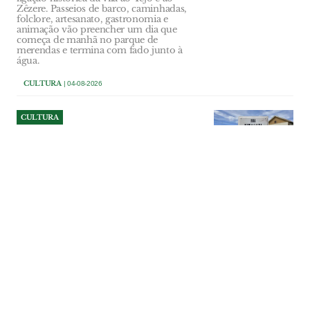
Zêzere. Passeios de barco, caminhadas,
folclore, artesanato, gastronomia e
animação vão preencher um dia que
começa de manhã no parque de
merendas e termina com fado junto à
água.
CULTURA
| 04-08-2026
CULTURA
Maria Laura Santana Maia já
é nome de rua em Ponte de
Sor
A placa com o nome de rua de Maria
Laura Santana Maia não vai ter cerimónia
de inauguração, segundo O MIRANTE
apurou junto do seu filho, António
Santana Maia Leonardo. A placa segue um
princípio que ainda hoje é raro na grande
maioria dos municípios portugueses: o
nome não é antecedido de qualquer título
ou grau académico.
CULTURA
| 03-08-2026