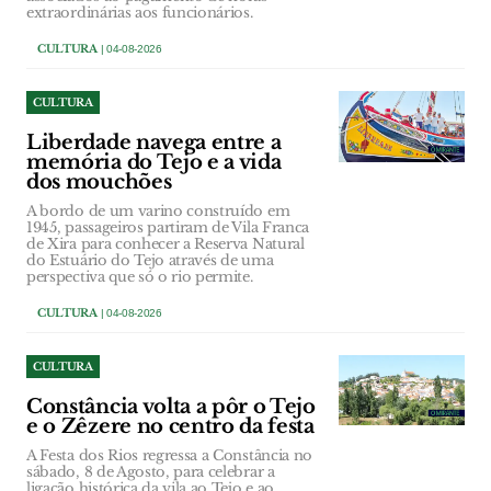
extraordinárias aos funcionários.
CULTURA
| 04-08-2026
CULTURA
Liberdade navega entre a
memória do Tejo e a vida
dos mouchões
A bordo de um varino construído em
1945, passageiros partiram de Vila Franca
de Xira para conhecer a Reserva Natural
do Estuário do Tejo através de uma
perspectiva que só o rio permite.
CULTURA
| 04-08-2026
CULTURA
Constância volta a pôr o Tejo
e o Zêzere no centro da festa
A Festa dos Rios regressa a Constância no
sábado, 8 de Agosto, para celebrar a
ligação histórica da vila ao Tejo e ao