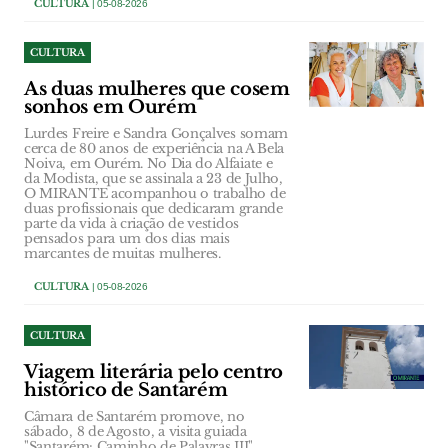
CULTURA
| 05-08-2026
CULTURA
As duas mulheres que cosem
sonhos em Ourém
Lurdes Freire e Sandra Gonçalves somam
cerca de 80 anos de experiência na A Bela
Noiva, em Ourém. No Dia do Alfaiate e
da Modista, que se assinala a 23 de Julho,
O MIRANTE acompanhou o trabalho de
duas profissionais que dedicaram grande
parte da vida à criação de vestidos
pensados para um dos dias mais
marcantes de muitas mulheres.
CULTURA
| 05-08-2026
CULTURA
Viagem literária pelo centro
histórico de Santarém
Câmara de Santarém promove, no
sábado, 8 de Agosto, a visita guiada
"Santarém: Caminho de Palavras III".