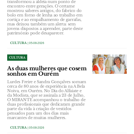
transformou a aldeia num ponto de
encontro entre gerações. O certame
mostrou saberes antigos, do fabrico do
bolo em forno de lenha ao trabalho em
cortiça e ao empalhamento de garrafas,
mas deixou também um alerta: sem
jovens dispostos a aprender, parte deste
património pode desaparecer.
CULTURA
| 05-08-2026
CULTURA
As duas mulheres que cosem
sonhos em Ourém
Lurdes Freire e Sandra Gonçalves somam
cerca de 80 anos de experiência na A Bela
Noiva, em Ourém. No Dia do Alfaiate e
da Modista, que se assinala a 23 de Julho,
O MIRANTE acompanhou o trabalho de
duas profissionais que dedicaram grande
parte da vida à criação de vestidos
pensados para um dos dias mais
marcantes de muitas mulheres.
CULTURA
| 05-08-2026