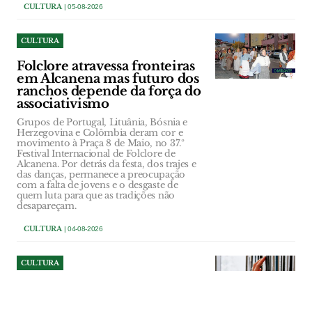
CULTURA
| 05-08-2026
CULTURA
Folclore atravessa fronteiras
em Alcanena mas futuro dos
ranchos depende da força do
associativismo
Grupos de Portugal, Lituânia, Bósnia e
Herzegovina e Colômbia deram cor e
movimento à Praça 8 de Maio, no 37.º
Festival Internacional de Folclore de
Alcanena. Por detrás da festa, dos trajes e
das danças, permanece a preocupação
com a falta de jovens e o desgaste de
quem luta para que as tradições não
desapareçam.
CULTURA
| 04-08-2026
CULTURA
Museus e bibliotecas de
Alenquer fecham ao