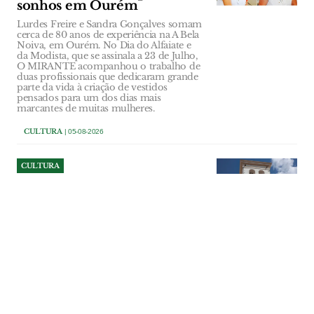
sonhos em Ourém
Lurdes Freire e Sandra Gonçalves somam
cerca de 80 anos de experiência na A Bela
Noiva, em Ourém. No Dia do Alfaiate e
da Modista, que se assinala a 23 de Julho,
O MIRANTE acompanhou o trabalho de
duas profissionais que dedicaram grande
parte da vida à criação de vestidos
pensados para um dos dias mais
marcantes de muitas mulheres.
CULTURA
| 05-08-2026
CULTURA
Viagem literária pelo centro
histórico de Santarém
Câmara de Santarém promove, no
sábado, 8 de Agosto, a visita guiada
"Santarém: Caminho de Palavras III".
CULTURA
| 05-08-2026
CULTURA