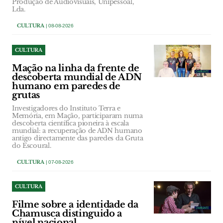
Produção de Audiovisuais, Unipessoal,
Lda.
CULTURA
| 08-08-2026
CULTURA
Mação na linha da frente de
descoberta mundial de ADN
humano em paredes de
grutas
Investigadores do Instituto Terra e
Memória, em Mação, participaram numa
descoberta científica pioneira à escala
mundial: a recuperação de ADN humano
antigo directamente das paredes da Gruta
do Escoural.
CULTURA
| 07-08-2026
CULTURA
Filme sobre a identidade da
Chamusca distinguido a
nível nacional