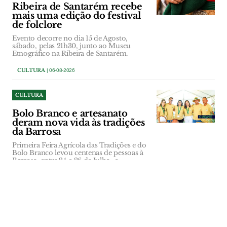
Ribeira de Santarém recebe
mais uma edição do festival
de folclore
Evento decorre no dia 15 de Agosto,
sábado, pelas 21h30, junto ao Museu
Etnográfico na Ribeira de Santarém.
CULTURA
| 06-08-2026
CULTURA
Bolo Branco e artesanato
deram nova vida às tradições
da Barrosa
Primeira Feira Agrícola das Tradições e do
Bolo Branco levou centenas de pessoas à
Barrosa, entre 24 e 26 de Julho, e
transformou a aldeia num ponto de
encontro entre gerações. O certame
mostrou saberes antigos, do fabrico do
bolo em forno de lenha ao trabalho em
cortiça e ao empalhamento de garrafas,
mas deixou também um alerta: sem
jovens dispostos a aprender, parte deste
património pode desaparecer.