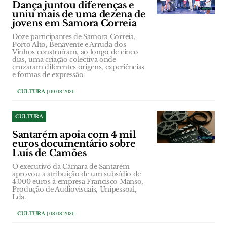
Dança juntou diferenças e
uniu mais de uma dezena de
jovens em Samora Correia
Doze participantes de Samora Correia,
Porto Alto, Benavente e Arruda dos
Vinhos construíram, ao longo de cinco
dias, uma criação colectiva onde
cruzaram diferentes origens, experiências
e formas de expressão.
CULTURA
| 09-08-2026
CULTURA
Santarém apoia com 4 mil
euros documentário sobre
Luís de Camões
O executivo da Câmara de Santarém
aprovou a atribuição de um subsídio de
4.000 euros à empresa Francisco Manso,
Produção de Audiovisuais, Unipessoal,
Lda.
CULTURA
| 08-08-2026