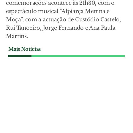
comemorações acontece às 21h30, com o
espectáculo musical "Alpiarça Menina e
Moça", com a actuação de Custódio Castelo,
Rui Tanoeiro, Jorge Fernando e Ana Paula
Martins.
Mais Notícias
CULTURA
Filme sobre a identidade da
Chamusca distinguido a
nível nacional
Cerca de 300 crianças trocaram a sala de
aula pelo território e ajudaram a contar a
identidade da Chamusca através do
cinema. “Chamusca é preciso aqui viver”,
projecto da autoria de Carlos Petisca,
venceu o Prémio Nacional de Educação
na categoria Património e Cultura.
CULTURA
| 06-08-2026