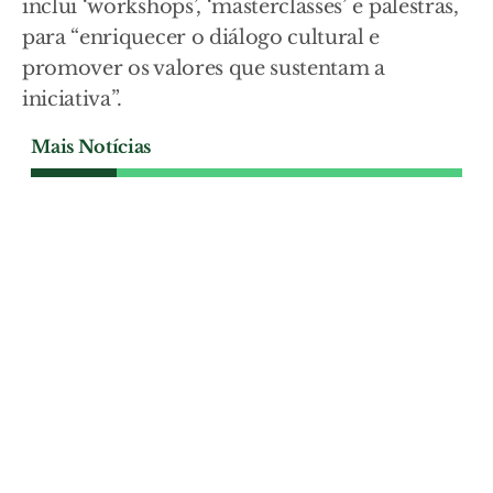
inclui ‘workshops’, ‘masterclasses’ e palestras,
para “enriquecer o diálogo cultural e
promover os valores que sustentam a
iniciativa”.
Mais Notícias
CULTURA
Alma do Vinho reforça
experiências enoturísticas
na edição de 2026
O festival Alma do Vinho regressa a
Alenquer de 17 a 20 de Setembro com um
programa reforçado de experiências
enoturísticas, provas comentadas e
iniciativas gastronómicas destinadas a
aproximar os visitantes da cultura vínica
da região.
CULTURA
| 06-08-2026